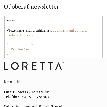
n
a
Odoberať newsletter
i
c
e
i
e
Email
p
r
Vložením e-mailu súhlasíte s
podmienkami ochrany
osobných údajov
v
k
y
Prihlásiť sa
v
ý
Z
p
á
i
p
s
u
ä
Kontakt
t
Email:
loretta
@
loretta.sk
i
Telefón:
+421 917 328 505
e
Sídlo:
Smetanova 9, 911 01 Trenčín