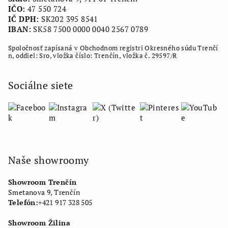
IČO:
47 550 724
IČ DPH:
SK202 395 8541
IBAN:
SK58 7500 0000 0040 2567 0789
Spoločnosť zapísaná v Obchodnom registri Okresného súdu Trenčí
n, oddiel: Sro, vložka číslo: Trenčín, vložka č. 29597/R
Sociálne siete
Naše showroomy
Showroom Trenčín
Smetanova 9, Trenčín
Telefón:
+421 917 328 505
Showroom Žilina