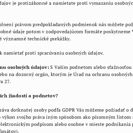
dajov je protizákonné a namietate proti vymazaniu osobnýc
plnení právom predpokladaných podmienok nás môžete poži
osobné údaje potom v zodpovedajúcom formáte poskytneme 
é významné technické prekážky.
k namietať proti spracúvaniu osobných údajov.
anu osobných údajov:
S Vaším podnetom alebo sťažnosťou 
lebo na dozorný orgán, ktorým je Úrad na ochranu osobných
a 27.
ich žiadostí a podnetov?
 práva dotknutej osoby podľa GDPR Vás môžeme požiadať o d
ť o výkon svojho práva iným spôsobom ako písomným listom
lektronickým podpisom alebo osobne v mieste podnikania p
fonátov).