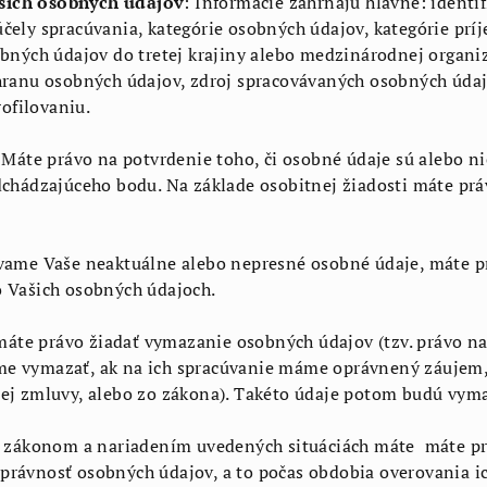
šich osobných údajov
: Informácie zahŕňajú hlavne: identi
čely spracúvania, kategórie osobných údajov, kategórie príj
obných údajov do tretej krajiny alebo medzinárodnej organi
hranu osobných údajov, zdroj spracovávaných osobných údajo
ofilovaniu.
Máte právo na potvrdenie toho, či osobné údaje sú alebo ni
dchádzajúceho bodu. Na základe osobitnej žiadosti máte pr
úvame Vaše neaktuálne alebo nepresné osobné údaje, máte p
o Vašich osobných údajoch.
te právo žiadať vymazanie osobných údajov (tzv. právo na 
e vymazať, ak na ich spracúvanie máme oprávnený záujem, 
ej zmluvy, alebo zo zákona). Takéto údaje potom budú vyma
zákonom a nariadením uvedených situáciách máte máte pr
rávnosť osobných údajov, a to počas obdobia overovania ic