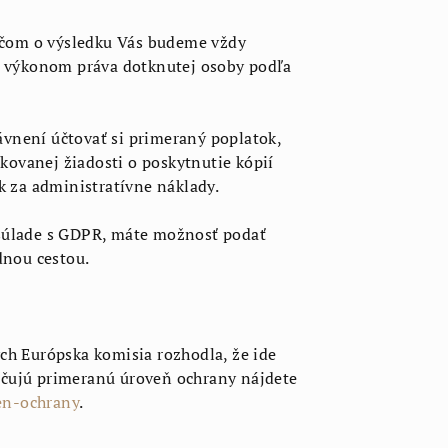
ičom o výsledku Vás budeme vždy
 s výkonom práva dotknutej osoby podľa
ávnení účtovať si primeraný poplatok,
kovanej žiadosti o poskytnutie kópií
 za administratívne náklady.
 súlade s GDPR, máte možnosť podať
dnou cestou.
ch Európska komisia rozhodla, že ide
ečujú primeranú úroveň ochrany nájdete
en-ochrany
.