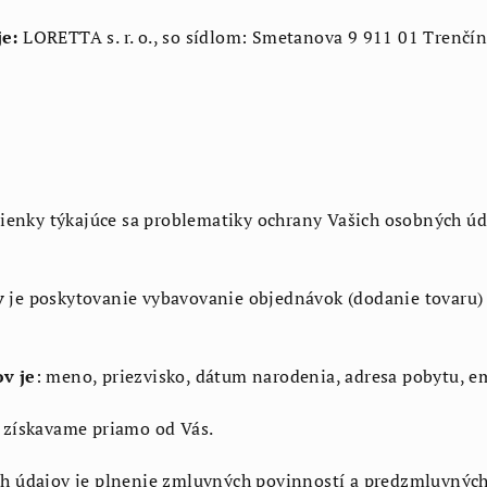
e:
LORETTA s. r. o., so sídlom: Smetanova 9 911 01 Trenčí
ienky týkajúce sa problematiky ochrany Vašich osobných úd
v
je poskytovanie vybavovanie objednávok (dodanie tovaru)
v je
: meno, priezvisko, dátum narodenia, adresa pobytu, em
 získavame priamo od Vás.
h údajov je plnenie zmluvných povinností a predzmluvných 