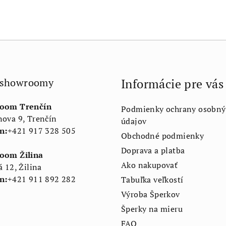
 showroomy
Informácie pre vás
oom Trenčín
Podmienky ochrany osobný
ova 9, Trenčín
údajov
n:
+421 917 328 505
Obchodné podmienky
Doprava a platba
oom Žilina
Ako nakupovať
á 12, Žilina
n:
+421 911 892 282
Tabuľka veľkostí
Výroba Šperkov
Šperky na mieru
FAQ