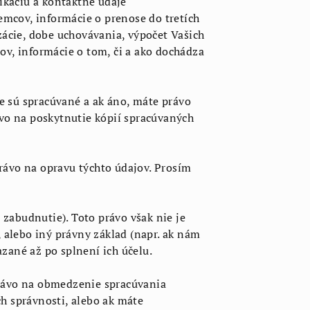
fikáciu a kontaktné údaje
emcov, informácie o prenose do tretích
zácie, dobe uchovávania, výpočet Vašich
v, informácie o tom, či a ako dochádza
e sú spracúvané a ak áno, máte právo
ávo na poskytnutie kópií spracúvaných
rávo na opravu týchto údajov. Prosím
zabudnutie). Toto právo však nie je
alebo iný právny základ (napr. ak nám
zané až po splnení ich účelu.
ávo na obmedzenie spracúvania
h správnosti, alebo ak máte