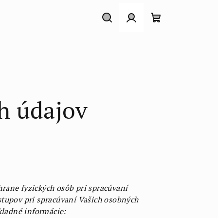
Hľadať
Prihlásenie
Nákupný
košík
h údajov
rane fyzických osôb pri spracúvaní
stupov pri spracúvaní Vašich osobných
kladné informácie: