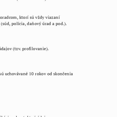
radcom, ktorí sú vždy viazaní
súd, polícia, daňový úrad a pod.).
ajov (tzv. profilovanie).
 sú uchovávané 10 rokov od skončenia