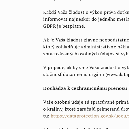
Každá Vaša žiadosť o výkon práva dotk
informovať najneskôr do jedného mesiac
GDPR je bezplatné.
Ak je Vaša žiadosť zjavne neopodstatne
ktorý zohľadňuje administratívne nákla
spracovávaných osobných údajov si vyh
V prípade, ak by sme Vašu žiadosť o v
sťažnosť dozornému orgánu (www.datapr
Dochádza k cezhraničnému prenosu 
Vaše osobné údaje sú spracúvané primár
o krajiny, ktoré zaručujú primeranú ú
tu:
https://dataprotection.gov.sk/uoou