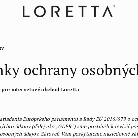
OV
ky ochrany osobnýc
pre internetový obchod Loretta
 nariadenia Európskeho parlamentu a Rady EÚ 2016/679 o och
chto údajov (ďalej ako „GDPR“) sme pristúpili k revízií po
h osobných údajov. Zároveň Vám poskytujeme nasledovné zá