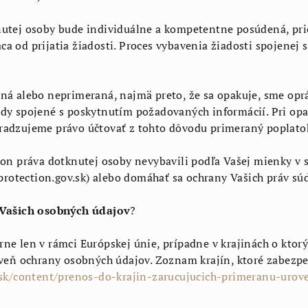
nutej osoby bude individuálne a kompetentne posúdená, pr
a od prijatia žiadosti. Proces vybavenia žiadosti spojenej
ná alebo neprimeraná, najmä preto, že sa opakuje, sme opr
dy spojené s poskytnutím požadovaných informácií. Pri opa
radzujeme právo účtovať z tohto dôvodu primeraný poplatok
ýkon práva dotknutej osoby nevybavili podľa Vašej mienky v
otection.gov.sk) alebo domáhať sa ochrany Vašich práv sú
Vašich osobných údajov
?
ne len v rámci Európskej únie, prípadne v krajinách o ktorý
roveň ochrany osobných údajov. Zoznam krajín, ktoré zabezp
/sk/content/prenos-do-krajin-zarucujucich-primeranu-urov