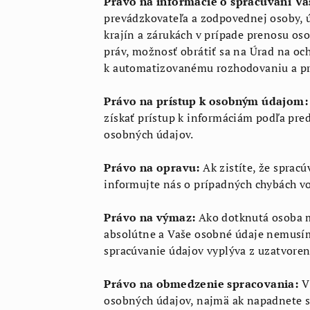
Právo na informácie o spracúvaní Va
prevádzkovateľa a zodpovednej osoby, ú
krajín a zárukách v prípade prenosu os
práv, možnosť obrátiť sa na Úrad na oc
k automatizovanému rozhodovaniu a pr
Právo na prístup k osobným údajom:
získať prístup k informáciám podľa pre
osobných údajov.
Právo na opravu:
Ak zistíte, že sprac
informujte nás o prípadných chybách v
Právo na výmaz:
Ako dotknutá osoba má
absolútne a Vaše osobné údaje nemusím
spracúvanie údajov vyplýva z uzatvoren
Právo na obmedzenie spracovania:
V 
osobných údajov, najmä ak napadnete sp