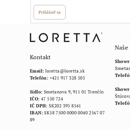
Prihlásiť sa
Z
á
Naše
p
Kontakt
ä
Showr
Smetan
t
Email:
loretta
@
loretta.sk
Telefó
Telefón:
+421 917 328 505
i
Showr
e
Sídlo:
Smetanova 9, 911 01 Trenčín
Štúrov
IČO:
47 550 724
Telefó
IČ DPH:
SK202 395 8541
IBAN:
SK58 7500 0000 0040 2567 07
89