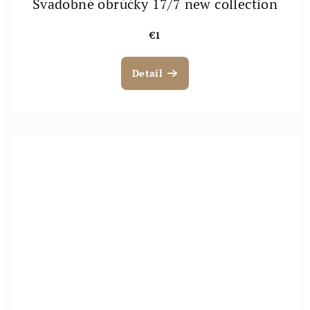
Svadobné obrúčky 17/7 new collection
€1
Detail