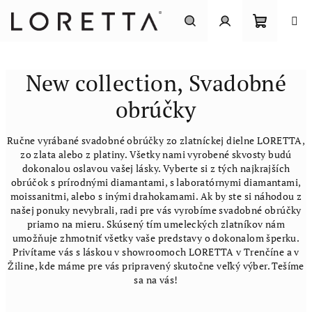
Prejsť
na
obsah
Nákupn
Hľadať
Prihlásenie
New collection, Svadobné
košík
obrúčky
Ručne vyrábané svadobné obrúčky zo zlatníckej dielne LORETTA,
zo zlata alebo z platiny. Všetky nami vyrobené skvosty budú
dokonalou oslavou vašej lásky. Vyberte si z tých najkrajších
obrúčok s prírodnými diamantami, s laboratórnymi diamantami,
moissanitmi, alebo s inými drahokamami. Ak by ste si náhodou z
našej ponuky nevybrali, radi pre vás vyrobíme svadobné obrúčky
priamo
na mieru. Skúsený tím umeleckých zlatníkov nám
umožňuje zhmotniť všetky vaše predstavy o dokonalom šperku.
Privítame vás s láskou v showroomoch LORETTA v Trenčíne
a v
Žiline, kde máme pre vás pripravený skutočne veľký výber.
Tešíme
sa na vás!