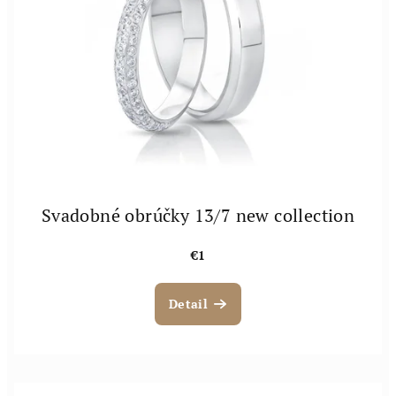
o
v
d
u
k
t
o
v
Svadobné obrúčky 13/7 new collection
€1
Detail