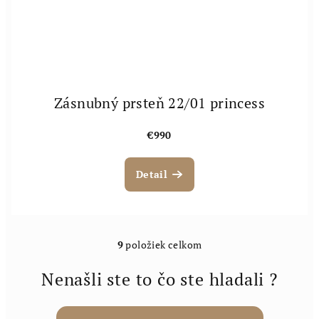
Zásnubný prsteň 22/01 princess
€990
Detail
9
položiek celkom
O
v
Nenašli ste to čo ste hladali ?
l
á
d