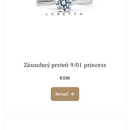
o
v
d
u
k
t
o
v
Zásnubný prsteň 9/01 princess
€550
Detail