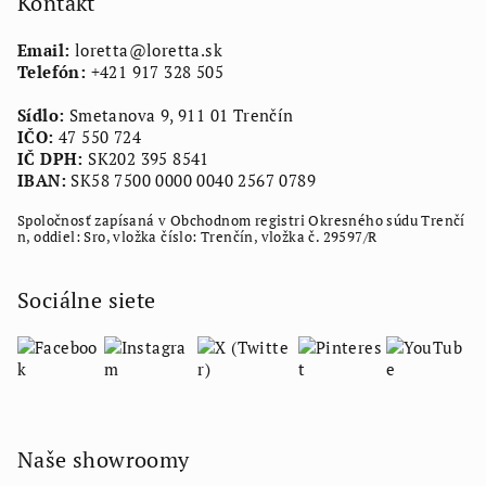
ä
Kontakt
t
Email:
loretta
@
loretta.sk
i
Telefón:
+421 917 328 505
e
Sídlo:
Smetanova 9, 911 01 Trenčín
IČO:
47 550 724
IČ DPH:
SK202 395 8541
IBAN:
SK58 7500 0000 0040 2567 0789
Spoločnosť zapísaná v Obchodnom registri Okresného súdu Trenčí
n, oddiel: Sro, vložka číslo: Trenčín, vložka č. 29597/R
Sociálne siete
Naše showroomy