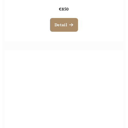
€850
Detail