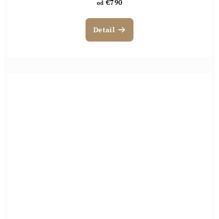
€790
od
Detail