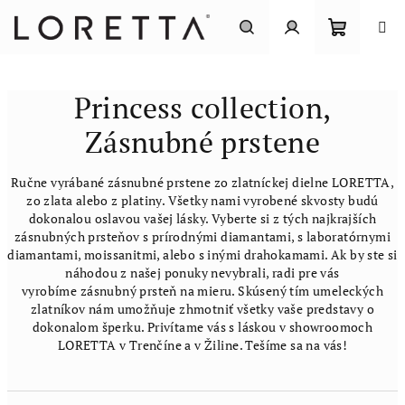
Prejsť
na
obsah
Nákupn
Hľadať
Prihlásenie
Princess collection,
košík
Zásnubné prstene
Ručne vyrábané zásnubné prstene zo zlatníckej dielne LORETTA,
zo zlata alebo z platiny. Všetky nami vyrobené skvosty budú
dokonalou oslavou vašej lásky. Vyberte si z tých najkrajších
zásnubných prsteňov s prírodnými diamantami, s laboratórnymi
diamantami, moissanitmi, alebo s inými drahokamami. Ak by ste si
náhodou z našej ponuky nevybrali, radi pre vás
vyrobíme
zásnubný prsteň na mieru. Skúsený tím umeleckých
zlatníkov nám umožňuje zhmotniť všetky vaše predstavy o
dokonalom šperku. Privítame vás s láskou v showroomoch
LORETTA v Trenčíne
a v Žiline
. Tešíme sa na vás!