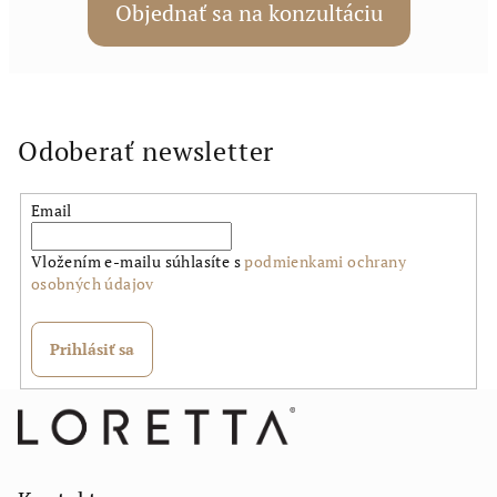
Objednať sa na konzultáciu
a
c
i
e
p
Odoberať newsletter
r
v
k
Email
y
v
Vložením e-mailu súhlasíte s
podmienkami ochrany
ý
osobných údajov
p
i
Prihlásiť sa
s
u
Z
á
p