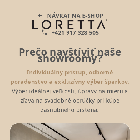
Prejsť
na
NÁVRAT NA E-SHOP
obsah
+421 917 328 505
Prečo navštíviť naše
showroomy?
Individuálny prístup, odborné
poradenstvo a exkluzívny výber šperkov.
Výber ideálnej veľkosti, úpravy na mieru a
zľava na svadobné obrúčky pri kúpe
zásnubného prsteňa.