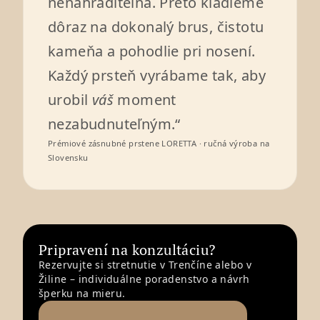
nenahraditeľná. Preto kladieme
dôraz na dokonalý brus, čistotu
kameňa a pohodlie pri nosení.
Každý prsteň vyrábame tak, aby
urobil
váš
moment
nezabudnuteľným.“
Prémiové zásnubné prstene LORETTA · ručná výroba na
Slovensku
Pripravení na konzultáciu?
Rezervujte si stretnutie v Trenčíne alebo v
Žiline – individuálne poradenstvo a návrh
šperku na mieru.