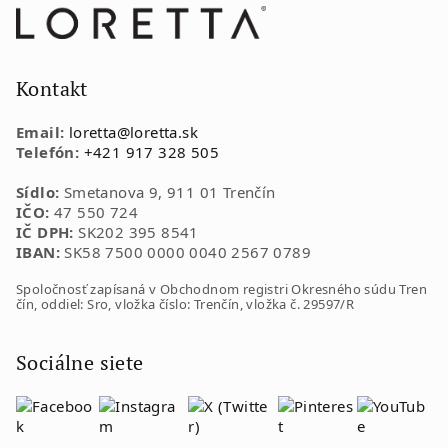
Z
á
p
ä
Kontakt
t
Email:
loretta
@
loretta.sk
i
Telefón:
+421 917 328 505
e
Sídlo:
Smetanova 9, 911 01 Trenčín
IČO:
47 550 724
IČ DPH:
SK202 395 8541
IBAN:
SK58 7500 0000 0040 2567 0789
Spoločnosť zapísaná v Obchodnom registri Okresného súdu Tren
čín, oddiel: Sro, vložka číslo: Trenčín, vložka č. 29597/R
Sociálne siete