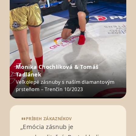
Monika Chochlíková & Tomáš
Tadlánek
Veľkolepé zásnuby s naším diamantovým
prsteňom – Trenčín 10/2023
PRÍBEH ZÁKAZNÍKOV
„Emócia zásnub je