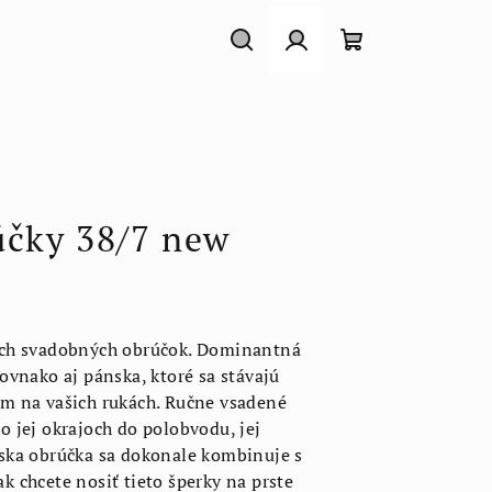
Hľadať
Prihlásenie
Nákupný
košík
účky 38/7 new
ých svadobných obrúčok. Dominantná
vnako aj pánska, ktoré sa stávajú
m na vašich rukách. Ručne vsadené
 jej okrajoch do polobvodu, jej
ska obrúčka sa dokonale kombinuje s
 chcete nosiť tieto šperky na prste