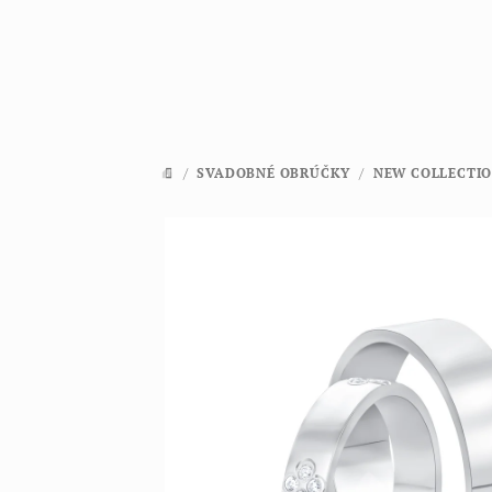
Prejsť
na
obsah
/
SVADOBNÉ OBRÚČKY
/
NEW COLLECTI
DOMOV