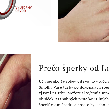
Prečo šperky od L
Už viac ako 16 rokov od svojho vyučeni
Smolka Vaše túžby po dokonalých šper
zjavmi na trhu. Môžete si vybrať z m
obrúčok, zásnubných prsteňov a iných 
špecifickom šperku a chcete byť jeho 