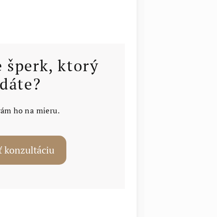
e šperk, ktorý
dáte?
vám ho na mieru.
 konzultáciu