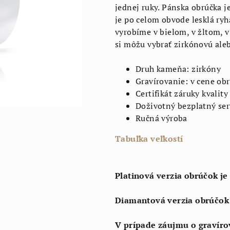
jednej ruky. Pánska obrúčka je
je po celom obvode lesklá ry
vyrobíme v bielom, v žltom, v
si môžu vybrať zirkónovú aleb
Druh kameňa: zirkóny
Gravírovanie: v cene ob
Certifikát záruky kvality
Doživotný bezplatný ser
Ručná výroba
Tabuľka veľkostí
Platinová verzia obrúčok je
Diamantová verzia obrúčok 
V prípade záujmu o gravíro