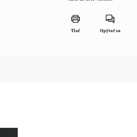
Tlač
Opýtať sa