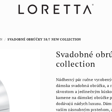
ON
/
SVADOBNÉ OBRÚČKY 38/7 NEW COLLECTION
Svadobné obr
collection
Nádherný pár ručne vyroben
dámska svadobná obrúčka, a ro
skvostom a jedinečným kúsko
kamene na dámskej obrúčke po
dodávajú nádych luxusu. Dám
vaším zásnubným prsteňom, ak