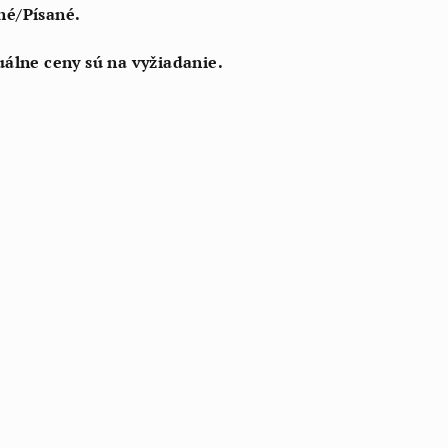
né/Písané.
uálne ceny sú na vyžiadanie.