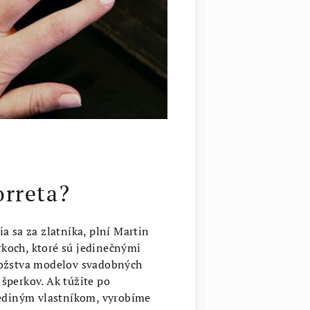
orreta?
a sa za zlatníka, plní Martin
koch, ktoré sú jedinečnými
nožstva modelov svadobných
šperkov. Ak túžite po
jediným vlastníkom, vyrobíme