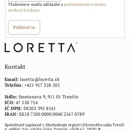
Vložením e-mailu súhlasíte s
podmienkami ochrany
osobných údajov
Prihlásiť sa
Z
á
p
ä
Kontakt
t
Email:
loretta
@
loretta.sk
i
Telefón:
+421 917 328 505
e
Sídlo:
Smetanova 9, 911 01 Trenčín
IČO:
47 550 724
IČ DPH:
SK202 395 8541
IBAN:
SK58 7500 0000 0040 2567 0789
Spoločnosť zapísaná v Obchodnom registri Okresného súdu Trenčí
n, oddiel: Sro, vložka číslo: Trenčín, vložka č. 29597/R