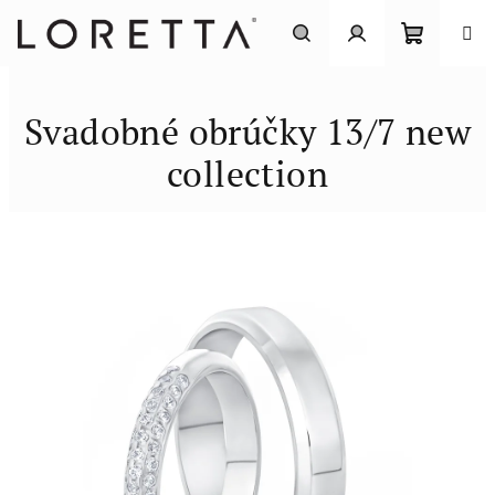
Prejsť
na
obsah
Nákupn
Hľadať
Prihlásenie
Svadobné obrúčky 13/7 new
košík
collection