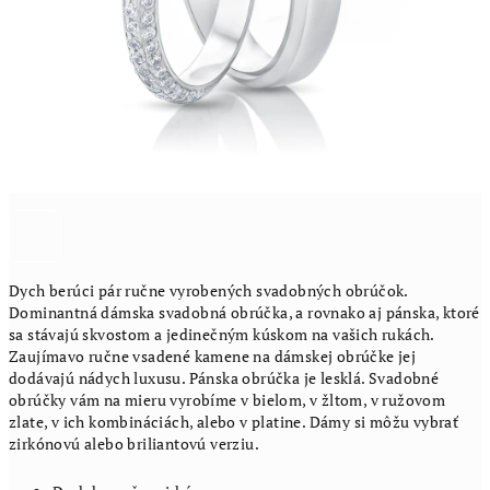
Dych berúci pár ručne vyrobených svadobných obrúčok.
Dominantná dámska svadobná obrúčka, a rovnako aj pánska, ktoré
sa stávajú skvostom a jedinečným kúskom na vašich rukách.
Zaujímavo ručne vsadené kamene na dámskej obrúčke jej
dodávajú nádych luxusu. Pánska obrúčka je lesklá. Svadobné
obrúčky vám na mieru vyrobíme v bielom, v žltom, v ružovom
zlate, v ich kombináciách, alebo v platine. Dámy si môžu vybrať
zirkónovú alebo briliantovú verziu.