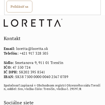
Prihlásiť sa
Z
á
p
ä
Kontakt
t
Email:
loretta
@
loretta.sk
i
Telefón:
+421 917 328 505
e
Sídlo:
Smetanova 9, 911 01 Trenčín
IČO:
47 550 724
IČ DPH:
SK202 395 8541
IBAN:
SK58 7500 0000 0040 2567 0789
Spoločnosť zapísaná v Obchodnom registri Okresného súdu Trenčí
n, oddiel: Sro, vložka číslo: Trenčín, vložka č. 29597/R
Sociálne siete