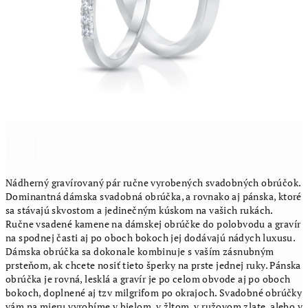
Nádherný gravírovaný pár ručne vyrobených svadobných obrúčok.
Dominantná dámska svadobná obrúčka, a rovnako aj pánska, ktoré
sa stávajú skvostom a jedinečným kúskom na vašich rukách.
Ručne vsadené kamene na dámskej obrúčke do polobvodu a gravír
na spodnej časti aj po oboch bokoch jej dodávajú nádych luxusu.
Dámska obrúčka sa dokonale kombinuje s vaším zásnubným
prsteňom, ak chcete nosiť tieto šperky na prste jednej ruky. Pánska
obrúčka je rovná, lesklá a gravír je po celom obvode aj po oboch
bokoch, doplnené aj tzv milgrifom po okrajoch. Svadobné obrúčky
vám na mieru vyrobíme v bielom, v žltom, v ružovom zlate, alebo v