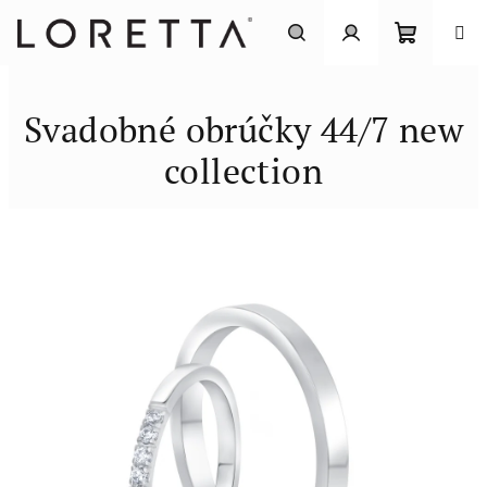
Prejsť
na
obsah
Nákupn
Hľadať
Prihlásenie
Svadobné obrúčky 44/7 new
košík
collection