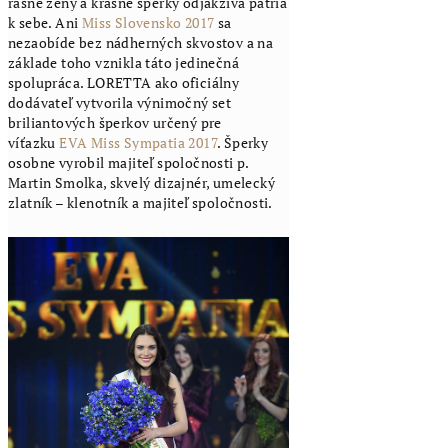
rásne ženy a krásne šperky odjakživa patria
k sebe. Ani
Miss Slovensko 2017
sa
nezaobíde bez nádherných skvostov a na
základe toho vznikla táto jedinečná
spolupráca. LORETTA ako oficiálny
dodávateľ vytvorila výnimočný set
briliantových šperkov určený pre
víťazku
EVA Miss Sympatia 2017
. Šperky
osobne vyrobil majiteľ spoločnosti p.
Martin Smolka, skvelý dizajnér, umelecký
zlatník – klenotník a majiteľ spoločnosti.