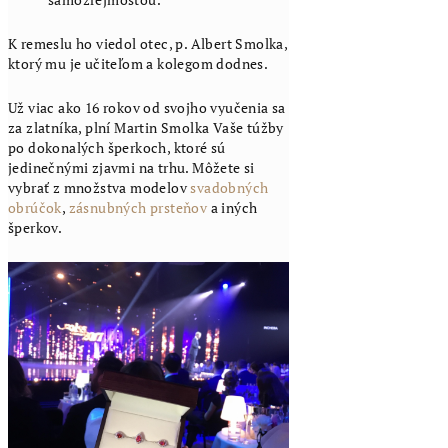
K remeslu ho viedol otec, p. Albert Smolka,
ktorý mu je učiteľom a kolegom dodnes.
Už viac ako 16 rokov od svojho vyučenia sa
za zlatníka, plní Martin Smolka Vaše túžby
po dokonalých šperkoch, ktoré sú
jedinečnými zjavmi na trhu. Môžete si
vybrať z množstva modelov
svadobných
obrúčok
,
zásnubných prsteňov
a iných
šperkov.