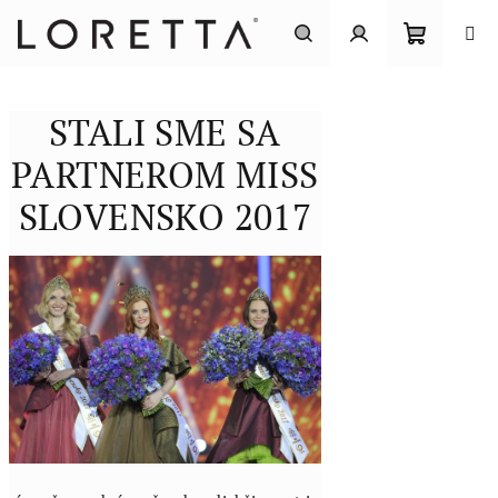
Prejsť
na
obsah
Nákupn
Hľadať
Prihlásenie
STALI SME SA
košík
PARTNEROM MISS
SLOVENSKO 2017