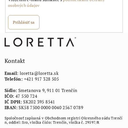
osobných údajov
Prihlásiť sa
Z
á
p
ä
Kontakt
t
Email:
loretta
@
loretta.sk
i
Telefón:
+421 917 328 505
e
Sídlo:
Smetanova 9, 911 01 Trenčín
IČO:
47 550 724
IČ DPH:
SK202 395 8541
IBAN:
SK58 7500 0000 0040 2567 0789
Spoločnosť zapísaná v Obchodnom registri Okresného súdu Trenčí
n, oddiel: Sro, vložka číslo: Trenčín, vložka č. 29597/R