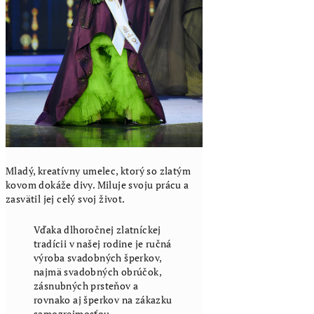
Mladý, kreatívny umelec, ktorý so zlatým
kovom dokáže divy. Miluje svoju prácu a
zasvätil jej celý svoj život.
Vďaka dlhoročnej zlatníckej
tradícii v našej rodine je ručná
výroba svadobných šperkov,
najmä svadobných obrúčok,
zásnubných prsteňov a
rovnako aj šperkov na zákazku
samozrejmosťou.