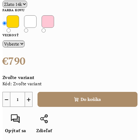
FARBA KOVU
VEĽKOSŤ
€790
Jednotková
Zvoľte variant
cena:
Kód:
Zvoľte variant
−
+
Do košíka
Opýtať sa
Zdieľať