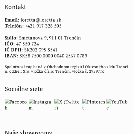
ä
Kontakt
t
Email:
loretta
@
loretta.sk
i
Telefón:
+421 917 328 505
e
Sídlo:
Smetanova 9, 911 01 Trenčín
IČO:
47 550 724
IČ DPH:
SK202 395 8541
IBAN:
SK58 7500 0000 0040 2567 0789
Spoločnosť zapísaná v Obchodnom registri Okresného súdu Trenčí
n, oddiel: Sro, vložka číslo: Trenčín, vložka č. 29597/R
Sociálne siete
Naše showroomy