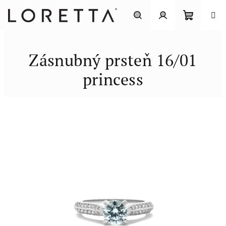
Prejsť
na
obsah
Nákupn
Hľadať
Prihlásenie
Zásnubný prsteň 16/01
košík
princess