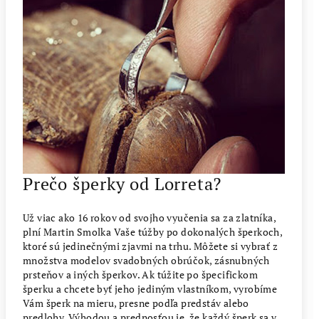
Prečo šperky od Lorreta?
Už viac ako 16 rokov od svojho vyučenia sa za zlatníka,
plní Martin Smolka Vaše túžby po dokonalých šperkoch,
ktoré sú jedinečnými zjavmi na trhu. Môžete si vybrať z
množstva modelov svadobných obrúčok, zásnubných
prsteňov a iných šperkov. Ak túžite po špecifickom
šperku a chcete byť jeho jediným vlastníkom, vyrobíme
Vám šperk na mieru, presne podľa predstáv alebo
predlohy. Výhodou a prednosťou je, že každý šperk sa v