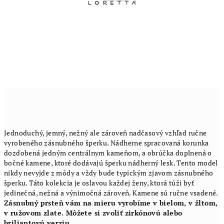
Jednoduchý, jemný, nežný ale zároveň nadčasový vzhľad ručne
vyrobeného zásnubného šperku. Nádherne spracovaná korunka
dozdobená jedným centrálnym kameňom, a obrúčka doplnená o
bočné kamene, ktoré dodávajú šperku nádherný lesk. Tento model
nikdy nevyjde z módy a vždy bude typickým zjavom zásnubného
šperku. Táto kolekcia je oslavou každej ženy, ktorá túži byť
jedinečná, nežná a výnimočná zároveň. Kamene sú ručne vsadené.
Zásnubný prsteň vám na mieru vyrobíme v bielom, v žltom,
v ružovom zlate. Môžete si zvoliť zirkónovú alebo
briliantovú verziu.