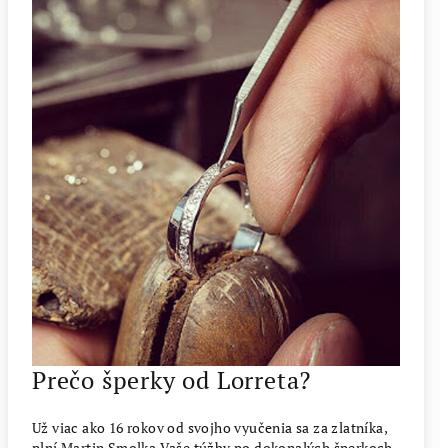
Prečo šperky od Lorreta?
Už viac ako 16 rokov od svojho vyučenia sa za zlatníka,
plní Martin Smolka Vaše túžby po dokonalých šperkoch,