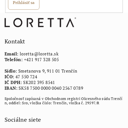
Prihlásiť sa
Z
á
p
ä
Kontakt
t
Email:
loretta
@
loretta.sk
i
Telefón:
+421 917 328 505
e
Sídlo:
Smetanova 9, 911 01 Trenčín
IČO:
47 550 724
IČ DPH:
SK202 395 8541
IBAN:
SK58 7500 0000 0040 2567 0789
Spoločnosť zapísaná v Obchodnom registri Okresného súdu Trenčí
n, oddiel: Sro, vložka číslo: Trenčín, vložka č. 29597/R
Sociálne siete