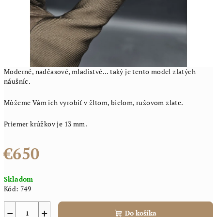
Moderné, nadčasové, mladistvé... taký je tento model zlatých
náušníc.
Môžeme Vám ich vyrobiť v žltom, bielom, ružovom zlate.
Priemer krúžkov je 13 mm.
€650
Jednotková
Skladom
cena:
Kód:
749
−
+
Do košíka