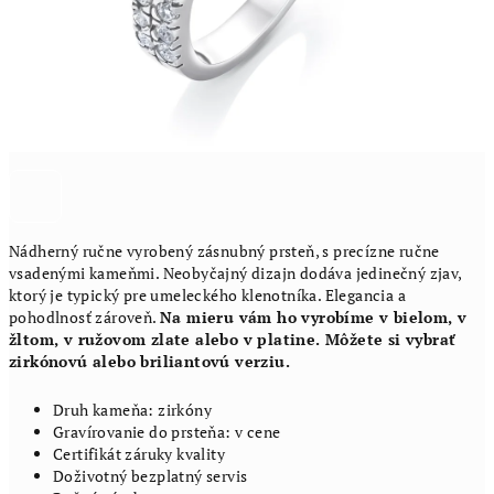
Nádherný ručne vyrobený zásnubný prsteň, s precízne ručne
vsadenými kameňmi. Neobyčajný dizajn dodáva jedinečný zjav,
ktorý je typický pre umeleckého klenotníka. Elegancia a
pohodlnosť zároveň.
Na mieru vám ho vyrobíme v bielom, v
žltom, v ružovom zlate alebo v platine. Môžete si vybrať
zirkónovú alebo briliantovú verziu.
Druh kameňa: zirkóny
Gravírovanie do prsteňa: v cene
Certifikát záruky kvality
Doživotný bezplatný servis