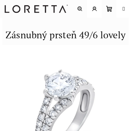
Prejsť
na
obsah
Nákupn
Hľadať
Prihlásenie
Zásnubný prsteň 49/6 lovely
košík