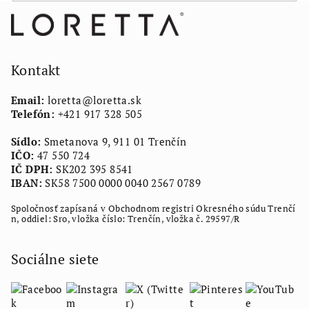
Z
á
p
ä
Kontakt
t
Email:
loretta
@
loretta.sk
i
Telefón:
+421 917 328 505
e
Sídlo:
Smetanova 9, 911 01 Trenčín
IČO:
47 550 724
IČ DPH:
SK202 395 8541
IBAN:
SK58 7500 0000 0040 2567 0789
Spoločnosť zapísaná v Obchodnom registri Okresného súdu Trenčí
n, oddiel: Sro, vložka číslo: Trenčín, vložka č. 29597/R
Sociálne siete