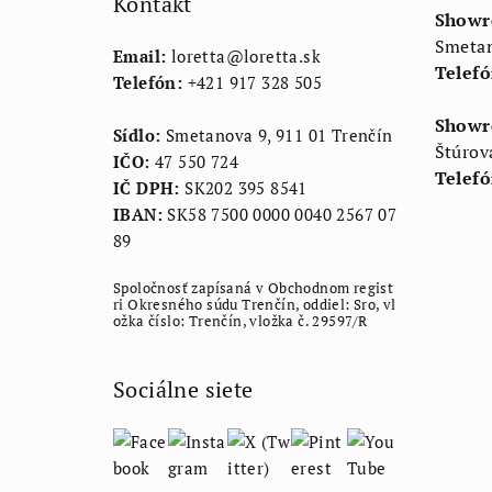
Kontakt
ä
Showr
Smetan
t
Email:
loretta
@
loretta.sk
Telefó
Telefón:
+421 917 328 505
i
Showr
e
Sídlo:
Smetanova 9, 911 01 Trenčín
Štúrov
IČO:
47 550 724
Telefó
IČ DPH:
SK202 395 8541
IBAN:
SK58 7500 0000 0040 2567 07
89
Spoločnosť zapísaná v Obchodnom regist
ri Okresného súdu Trenčín, oddiel: Sro, vl
ožka číslo: Trenčín, vložka č. 29597/R
Sociálne siete