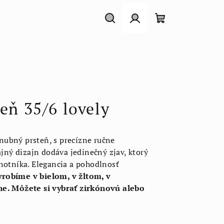
Hľadať
Prihlásenie
Nákupný
košík
eň 35/6 lovely
ubný prsteň, s precízne ručne
ý dizajn dodáva jedinečný zjav, ktorý
notníka. Elegancia a pohodlnosť
robíme v bielom, v žltom, v
ne. Môžete si vybrať zirkónovú alebo