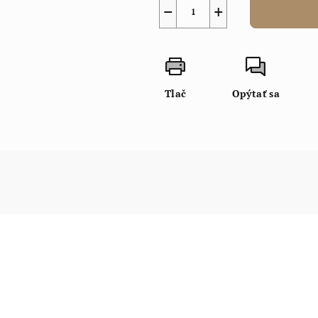
−
+
Tlač
Opýtať sa