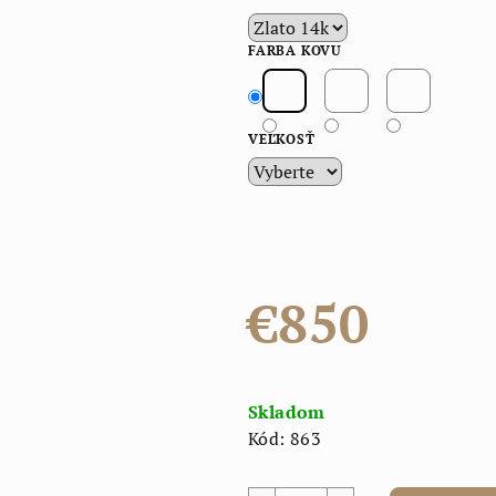
FARBA KOVU
VEĽKOSŤ
€850
Jednotková
cena:
Skladom
Kód:
863