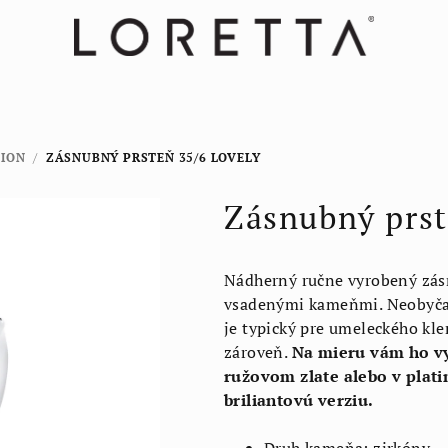
TION
/
ZÁSNUBNÝ PRSTEŇ 35/6 LOVELY
Zásnubný prst
Nádherný ručne vyrobený zásn
vsadenými kameňmi. Neobyčajn
je typický pre umeleckého kle
zároveň.
Na mieru vám ho vy
ružovom zlate alebo v plati
briliantovú verziu.