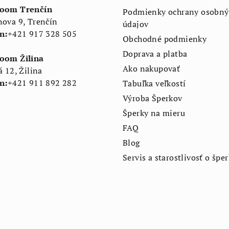
oom Trenčín
Podmienky ochrany osobný
ova 9, Trenčín
údajov
n:
+421 917 328 505
Obchodné podmienky
Doprava a platba
oom Žilina
Ako nakupovať
á 12, Žilina
n:
+421 911 892 282
Tabuľka veľkostí
Výroba Šperkov
Šperky na mieru
FAQ
Blog
Servis a starostlivosť o špe