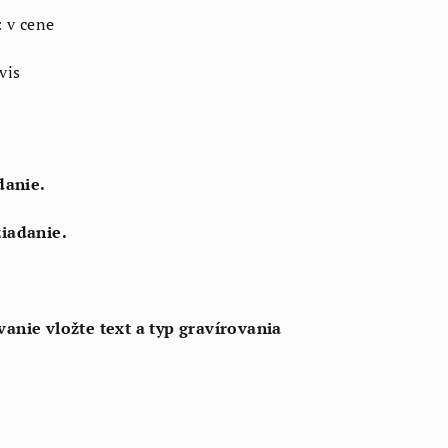
: v cene
vis
danie.
žiadanie.
anie vložte text a typ gravírovania