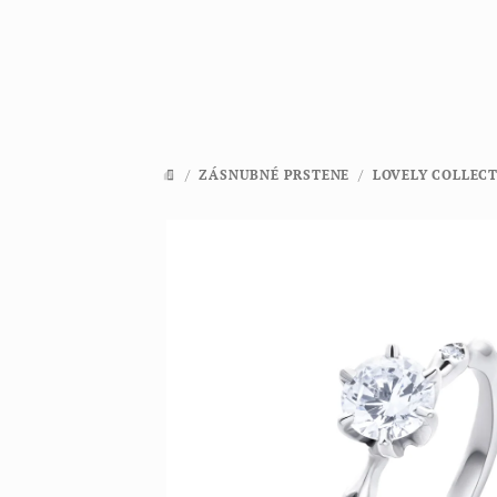
Prejsť
na
obsah
/
ZÁSNUBNÉ PRSTENE
/
LOVELY COLLEC
DOMOV