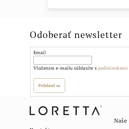
Odoberať newsletter
Email
Vložením e-mailu súhlasíte s
podmienkami 
Prihlásiť sa
Z
á
Naše
p