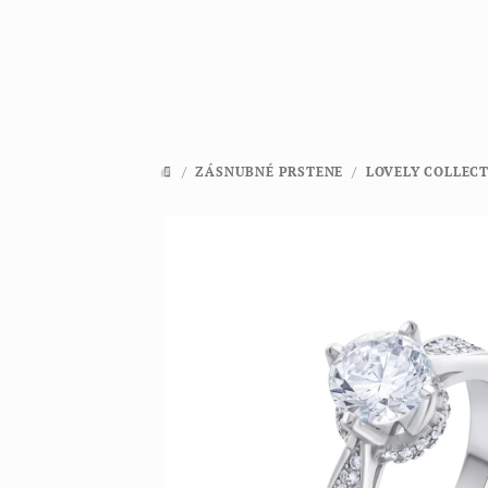
Prejsť
na
obsah
/
ZÁSNUBNÉ PRSTENE
/
LOVELY COLLEC
DOMOV