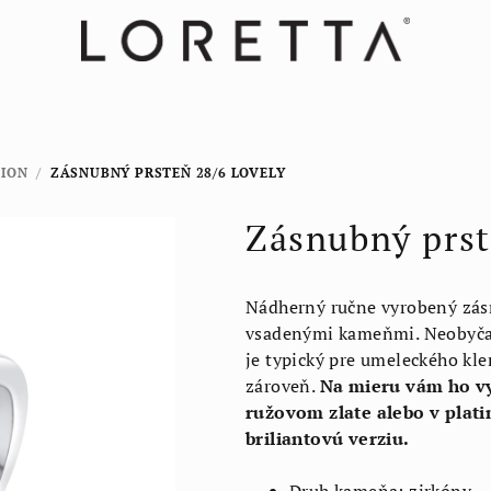
TION
/
ZÁSNUBNÝ PRSTEŇ 28/6 LOVELY
Zásnubný prst
Nádherný ručne vyrobený zásn
vsadenými kameňmi. Neobyčajn
je typický pre umeleckého kle
zároveň.
Na mieru vám ho vy
ružovom zlate alebo v plati
briliantovú verziu.