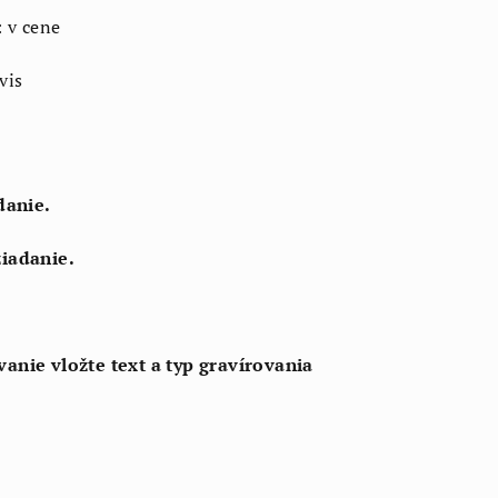
: v cene
vis
danie.
žiadanie.
anie vložte text a typ gravírovania