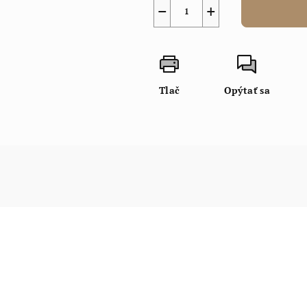
−
+
Tlač
Opýtať sa