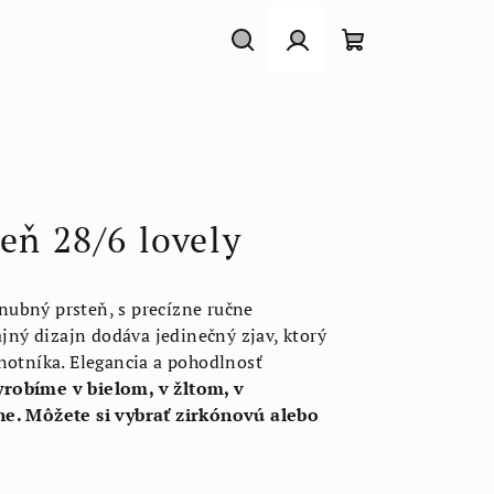
Hľadať
Prihlásenie
Nákupný
košík
eň 28/6 lovely
ubný prsteň, s precízne ručne
ý dizajn dodáva jedinečný zjav, ktorý
notníka. Elegancia a pohodlnosť
robíme v bielom, v žltom, v
ne. Môžete si vybrať zirkónovú alebo