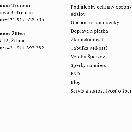
oom Trenčín
Podmienky ochrany osobný
ova 9, Trenčín
údajov
n:
+421 917 328 505
Obchodné podmienky
Doprava a platba
oom Žilina
Ako nakupovať
á 12, Žilina
n:
+421 911 892 282
Tabuľka veľkostí
Výroba Šperkov
Šperky na mieru
FAQ
Blog
Servis a starostlivosť o špe