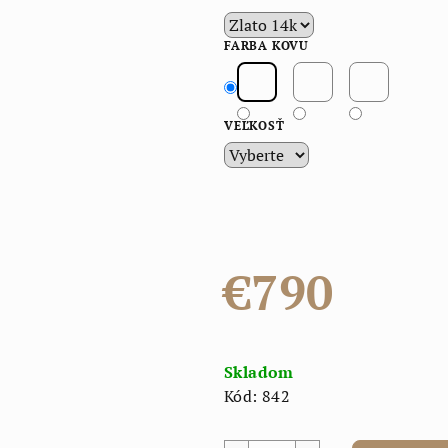
FARBA KOVU
VEĽKOSŤ
€790
Jednotková
cena:
Skladom
Kód:
842