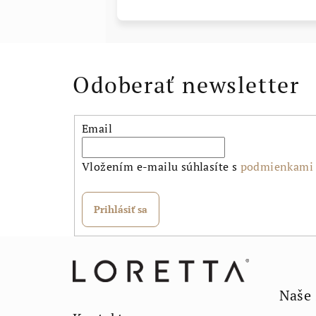
Odoberať newsletter
Email
Vložením e-mailu súhlasíte s
podmienkami 
Prihlásiť sa
Z
á
Naše
p