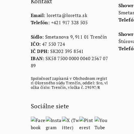
Kontakt
ä
Showr
Smetan
t
Email:
loretta
@
loretta.sk
Telefó
Telefón:
+421 917 328 505
i
Showr
e
Sídlo:
Smetanova 9, 911 01 Trenčín
Štúrov
IČO:
47 550 724
Telefó
IČ DPH:
SK202 395 8541
IBAN:
SK58 7500 0000 0040 2567 07
89
Spoločnosť zapísaná v Obchodnom regist
ri Okresného súdu Trenčín, oddiel: Sro, vl
ožka číslo: Trenčín, vložka č. 29597/R
Sociálne siete