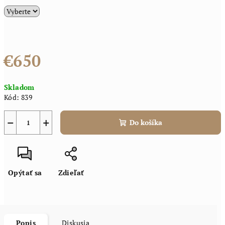
€650
Jednotková
Skladom
cena:
Kód:
839
−
+
Do košíka
Opýtať sa
Zdieľať
Popis
Diskusia