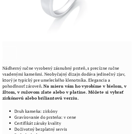
Nádherný ručne vyrobený zásnubný prsteň, s precízne ručne
vsadenými kameňmi. Neobyčajný dizajn dodáva jedinečný zjav,
ktorý je typický pre umeleckého klenotníka. Elegancia a
pohodlnosť zároveň.
Na mieru vám ho vyrobíme v bielom, v
žltom, v ružovom zlate alebo v platine. Môžete si vybrať
zirkónovú alebo briliantovú verziu.
Druh kameňa: zirkóny
Gravírovanie do prsteňa: v cene
Certifikát záruky kvality
Doživotný bezplatný servis