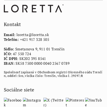
Z
á
p
ä
Kontakt
t
Email:
loretta
@
loretta.sk
i
Telefón:
+421 917 328 505
e
Sídlo:
Smetanova 9, 911 01 Trenčín
IČO:
47 550 724
IČ DPH:
SK202 395 8541
IBAN:
SK58 7500 0000 0040 2567 0789
Spoločnosť zapísaná v Obchodnom registri Okresného súdu Trenčí
n, oddiel: Sro, vložka číslo: Trenčín, vložka č. 29597/R
Sociálne siete