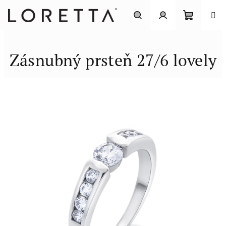
Prejsť
na
obsah
Nákupn
Hľadať
Prihlásenie
Zásnubný prsteň 27/6 lovely
košík