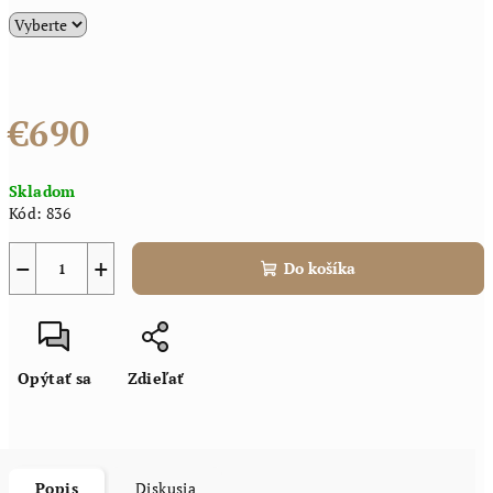
€690
Jednotková
Skladom
cena:
Kód:
836
−
+
Do košíka
Opýtať sa
Zdieľať
Popis
Diskusia