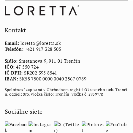
Z
á
p
ä
Kontakt
t
Email:
loretta
@
loretta.sk
i
Telefón:
+421 917 328 505
e
Sídlo:
Smetanova 9, 911 01 Trenčín
IČO:
47 550 724
IČ DPH:
SK202 395 8541
IBAN:
SK58 7500 0000 0040 2567 0789
Spoločnosť zapísaná v Obchodnom registri Okresného súdu Trenčí
n, oddiel: Sro, vložka číslo: Trenčín, vložka č. 29597/R
Sociálne siete