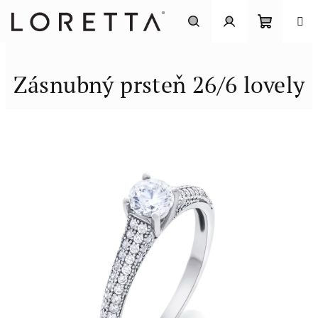
Prejsť
na
obsah
Nákupn
Hľadať
Prihlásenie
Zásnubný prsteň 26/6 lovely
košík