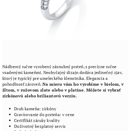
Nádherný ručne vyrobený zásnubný prsteň, s precízne ručne
vsadenými kameňmi. Neobyčajný dizajn dodáva jedinečný zjav,
ktorý je typický pre umeleckého klenotníka. Elegancia a
pohodlnosť zároveň.
Na mieru vám ho vyrobíme v bielom, v
žltom, v ružovom zlate alebo v platine. Môžete si vybrať
zirkónovú alebo briliantovú verziu.
Druh kameňa: zirkóny
Gravírovanie do prsteňa: v cene
Certifikát záruky kvality
Doživotný bezplatný servis