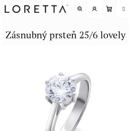
Prejsť
na
obsah
Nákupn
Hľadať
Prihlásenie
Zásnubný prsteň 25/6 lovely
košík