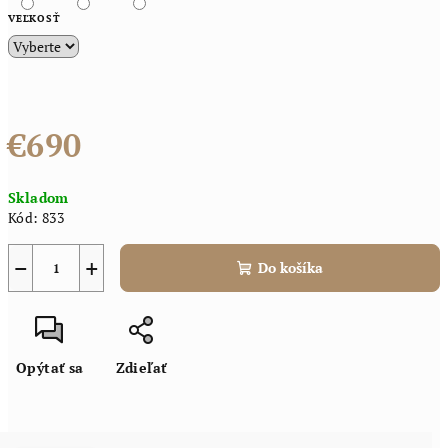
VEĽKOSŤ
€690
Jednotková
Skladom
cena:
Kód:
833
−
+
Do košíka
Opýtať sa
Zdieľať