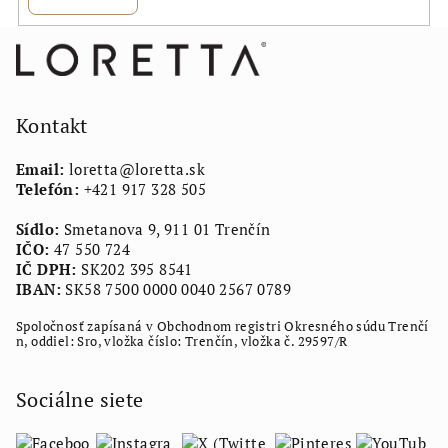
Z
á
p
ä
Kontakt
t
Email:
loretta
@
loretta.sk
i
Telefón:
+421 917 328 505
e
Sídlo:
Smetanova 9, 911 01 Trenčín
IČO:
47 550 724
IČ DPH:
SK202 395 8541
IBAN:
SK58 7500 0000 0040 2567 0789
Spoločnosť zapísaná v Obchodnom registri Okresného súdu Trenčí
n, oddiel: Sro, vložka číslo: Trenčín, vložka č. 29597/R
Sociálne siete