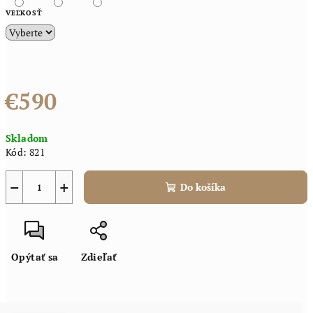
VEĽKOSŤ
€590
Jednotková
Skladom
cena:
Kód:
821
−
+
Do košíka
Opýtať sa
Zdieľať