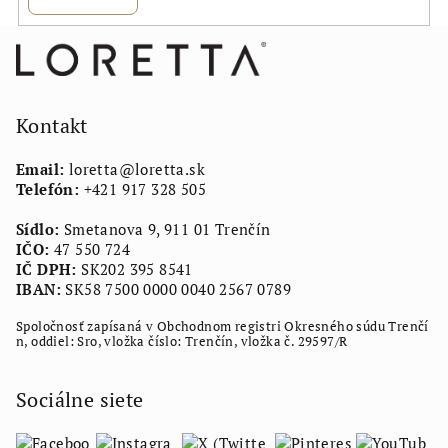
Z
á
p
ä
Kontakt
t
Email:
loretta
@
loretta.sk
i
Telefón:
+421 917 328 505
e
Sídlo:
Smetanova 9, 911 01 Trenčín
IČO:
47 550 724
IČ DPH:
SK202 395 8541
IBAN:
SK58 7500 0000 0040 2567 0789
Spoločnosť zapísaná v Obchodnom registri Okresného súdu Trenčí
n, oddiel: Sro, vložka číslo: Trenčín, vložka č. 29597/R
Sociálne siete