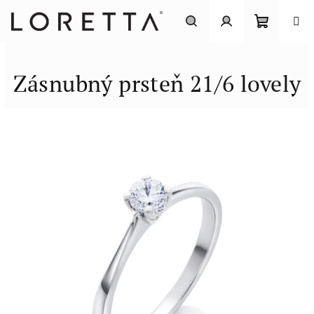
Prejsť
na
obsah
Nákupn
Hľadať
Prihlásenie
Zásnubný prsteň 21/6 lovely
košík