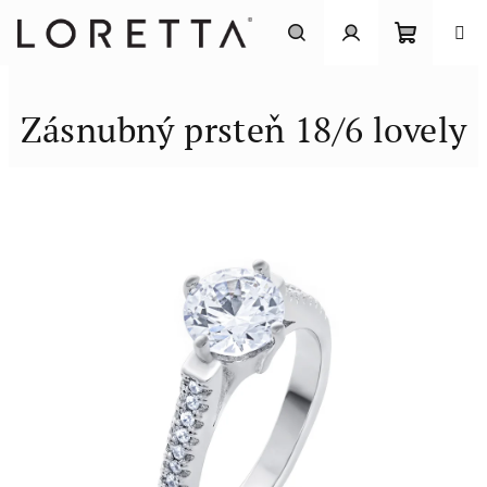
Prejsť
na
obsah
Nákupn
Hľadať
Prihlásenie
Zásnubný prsteň 18/6 lovely
košík