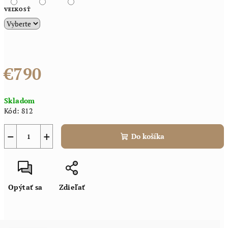
VEĽKOSŤ
€790
Jednotková
Skladom
cena:
Kód:
812
−
+
Do košíka
Opýtať sa
Zdieľať