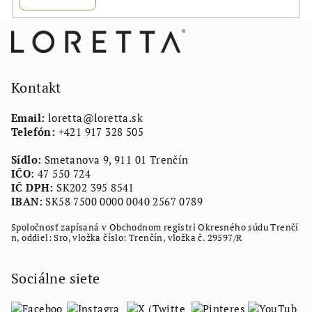
Z
á
p
ä
Kontakt
t
Email:
loretta
@
loretta.sk
i
Telefón:
+421 917 328 505
e
Sídlo:
Smetanova 9, 911 01 Trenčín
IČO:
47 550 724
IČ DPH:
SK202 395 8541
IBAN:
SK58 7500 0000 0040 2567 0789
Spoločnosť zapísaná v Obchodnom registri Okresného súdu Trenčí
n, oddiel: Sro, vložka číslo: Trenčín, vložka č. 29597/R
Sociálne siete