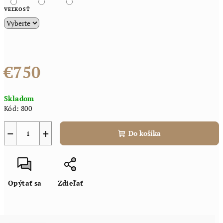
VEĽKOSŤ
€750
Jednotková
Skladom
cena:
Kód:
800
−
+
Do košíka
Opýtať sa
Zdieľať