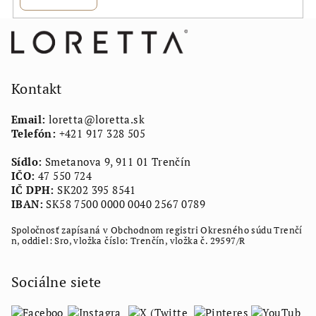
Z
á
p
ä
Kontakt
t
Email:
loretta
@
loretta.sk
i
Telefón:
+421 917 328 505
e
Sídlo:
Smetanova 9, 911 01 Trenčín
IČO:
47 550 724
IČ DPH:
SK202 395 8541
IBAN:
SK58 7500 0000 0040 2567 0789
Spoločnosť zapísaná v Obchodnom registri Okresného súdu Trenčí
n, oddiel: Sro, vložka číslo: Trenčín, vložka č. 29597/R
Sociálne siete