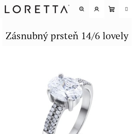
Prejsť
na
obsah
Nákupn
Hľadať
Prihlásenie
Zásnubný prsteň 14/6 lovely
košík