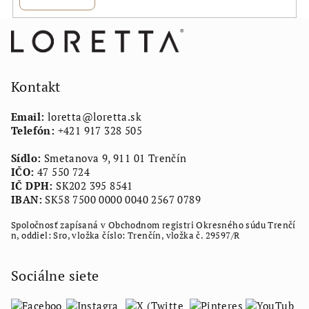
Z
á
p
ä
Kontakt
t
Email:
loretta
@
loretta.sk
i
Telefón:
+421 917 328 505
e
Sídlo:
Smetanova 9, 911 01 Trenčín
IČO:
47 550 724
IČ DPH:
SK202 395 8541
IBAN:
SK58 7500 0000 0040 2567 0789
Spoločnosť zapísaná v Obchodnom registri Okresného súdu Trenčí
n, oddiel: Sro, vložka číslo: Trenčín, vložka č. 29597/R
Sociálne siete