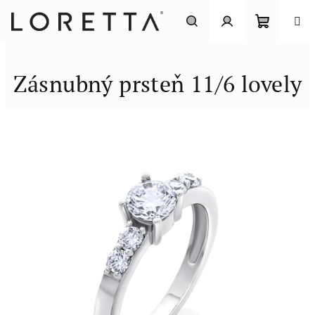
Prejsť
na
obsah
Nákupn
Hľadať
Prihlásenie
Zásnubný prsteň 11/6 lovely
košík