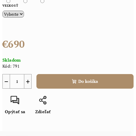
VEĽKOSŤ
€690
Jednotková
Skladom
cena:
Kód:
791
−
+
Do košíka
Opýtať sa
Zdieľať