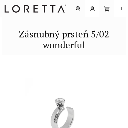
Prejsť
na
obsah
Nákupn
Hľadať
Prihlásenie
Zásnubný prsteň 5/02
košík
wonderful