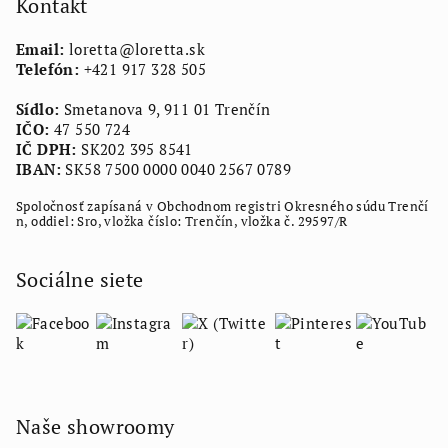
ä
Kontakt
t
Email:
loretta
@
loretta.sk
i
Telefón:
+421 917 328 505
e
Sídlo:
Smetanova 9, 911 01 Trenčín
IČO:
47 550 724
IČ DPH:
SK202 395 8541
IBAN:
SK58 7500 0000 0040 2567 0789
Spoločnosť zapísaná v Obchodnom registri Okresného súdu Trenčí
n, oddiel: Sro, vložka číslo: Trenčín, vložka č. 29597/R
Sociálne siete
Naše showroomy