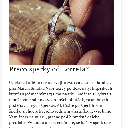
Prečo šperky od Lorreta?
Už viac ako 16 rokov od svojho vyučenia sa za zlatníka,
plní Martin Smolka Vaše túžby po dokonalých šperkoch,
ktoré sú jedinečnými zjavmi na trhu. Môžete si vybrať z
množstva modelov svadobných obrúčok, zásnubných
prsteňov a iných šperkov. Ak túžite po špecifickom
šperku a chcete byť jeho jediným vlastníkom, vyrobíme
Vám šperk na mieru, presne podľa predstáv alebo
predlohy. Výhodou a prednosťou je, že každý šperk sa v