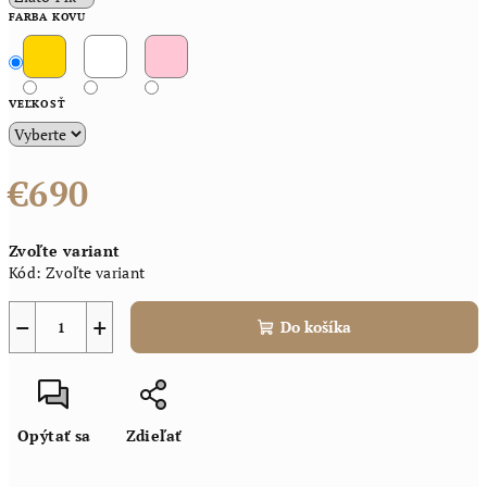
FARBA KOVU
VEĽKOSŤ
€690
Jednotková
Zvoľte variant
cena:
Kód:
Zvoľte variant
−
+
Do košíka
Opýtať sa
Zdieľať