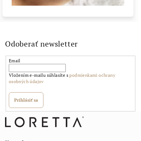
Odoberať newsletter
Email
Vložením e-mailu súhlasíte s
podmienkami ochrany
osobných údajov
Prihlásiť sa
Z
á
p