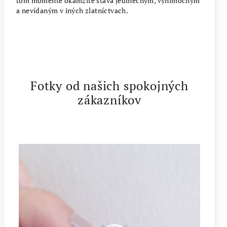
tom momente okamžite stáva jedinečným, výnimočným
a nevídaným v iných zlatníctvach.
Fotky od našich spokojných
zákazníkov