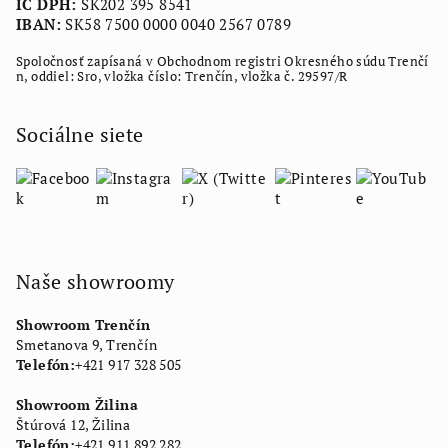
IČ DPH:
SK202 395 8541
IBAN:
SK58 7500 0000 0040 2567 0789
Spoločnosť zapísaná v Obchodnom registri Okresného súdu Trenčí
n, oddiel: Sro, vložka číslo: Trenčín, vložka č. 29597/R
Sociálne siete
Naše showroomy
Showroom Trenčín
Smetanova 9, Trenčín
Telefón:
+421 917 328 505
Showroom Žilina
Štúrová 12, Žilina
Telefón:
+421 911 892 282