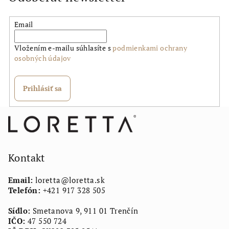
Email
Vložením e-mailu súhlasíte s
podmienkami ochrany
osobných údajov
Prihlásiť sa
Z
á
p
ä
Kontakt
t
Email:
loretta
@
loretta.sk
i
Telefón:
+421 917 328 505
e
Sídlo:
Smetanova 9, 911 01 Trenčín
IČO:
47 550 724