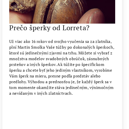
Prečo šperky od Lorreta?
Už viac ako 16 rokov od svojho vyučenia sa za zlatníka,
plní Martin Smolka Vaše túžby po dokonalých šperkoch,
ktoré sú jedinečnými zjavmi na trhu. Môžete si vybrať z
množstva modelov svadobných obrúčok, zásnubných
prsteňov a iných šperkov. Ak túžite po špecifickom
šperku a chcete byť jeho jediným vlastníkom, vyrobíme
Vám šperk na mieru, presne podľa predstáv alebo
predlohy. Výhodou a prednosťou je, že každý šperk sa v
tom momente okamžite stáva jedinečným, výnimočným
a nevídaným v iných zlatníctvach.