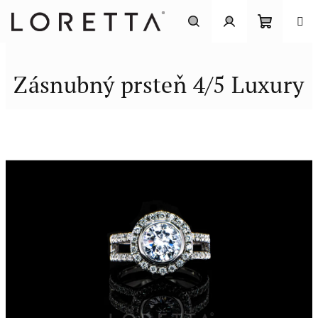
Prejsť
na
obsah
Nákupn
Hľadať
Prihlásenie
Zásnubný prsteň 4/5 Luxury
košík