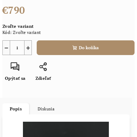
€790
Jednotková
Zvoľte variant
cena:
Kód:
Zvoľte variant
−
+
Do košíka
Opýtať sa
Zdieľať
Popis
Diskusia