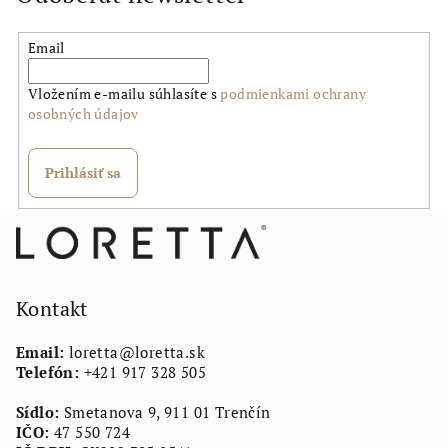
Email
Vložením e-mailu súhlasíte s
podmienkami ochrany
osobných údajov
Prihlásiť sa
Z
á
p
ä
Kontakt
t
Email:
loretta
@
loretta.sk
i
Telefón:
+421 917 328 505
e
Sídlo:
Smetanova 9, 911 01 Trenčín
IČO:
47 550 724