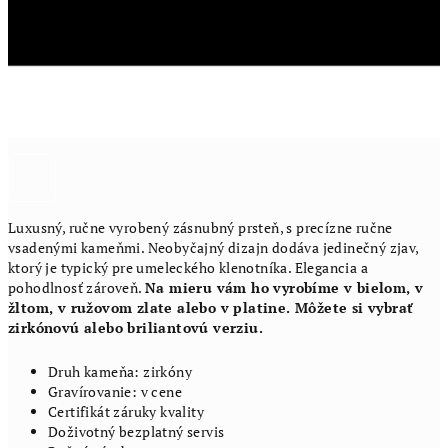
Luxusný, ručne vyrobený zásnubný prsteň, s precízne ručne
vsadenými kameňmi. Neobyčajný dizajn dodáva jedinečný zjav,
ktorý je typický pre umeleckého klenotníka. Elegancia a
pohodlnosť zároveň.
Na mieru vám ho vyrobíme v bielom, v
žltom, v ružovom zlate alebo v platine. Môžete si vybrať
zirkónovú alebo briliantovú verziu.
Druh kameňa: zirkóny
Gravírovanie: v cene
Certifikát záruky kvality
Doživotný bezplatný servis