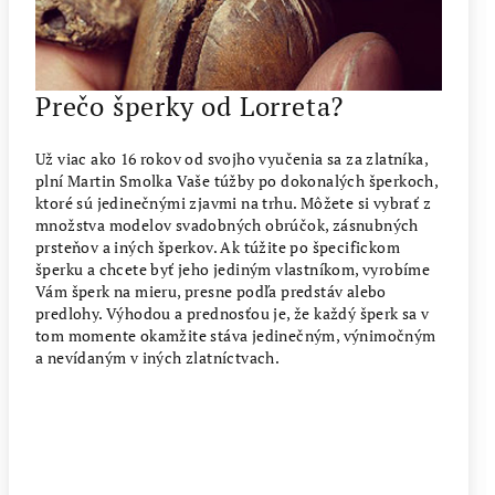
Prečo šperky od Lorreta?
Už viac ako 16 rokov od svojho vyučenia sa za zlatníka,
plní Martin Smolka Vaše túžby po dokonalých šperkoch,
ktoré sú jedinečnými zjavmi na trhu. Môžete si vybrať z
množstva modelov svadobných obrúčok, zásnubných
prsteňov a iných šperkov. Ak túžite po špecifickom
šperku a chcete byť jeho jediným vlastníkom, vyrobíme
Vám šperk na mieru, presne podľa predstáv alebo
predlohy. Výhodou a prednosťou je, že každý šperk sa v
tom momente okamžite stáva jedinečným, výnimočným
a nevídaným v iných zlatníctvach.