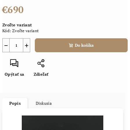
€690
Jednotková
Zvoľte variant
cena:
Kód:
Zvoľte variant
−
+
Do košíka
Opýtať sa
Zdieľať
Popis
Diskusia