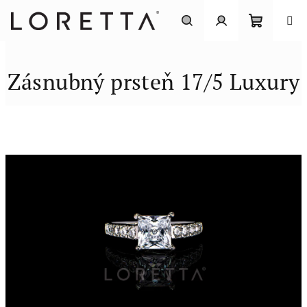
Prejsť
na
obsah
Nákupn
Hľadať
Prihlásenie
Zásnubný prsteň 17/5 Luxury
košík