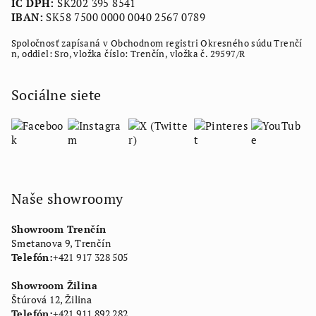
IČ DPH:
SK202 395 8541
IBAN:
SK58 7500 0000 0040 2567 0789
Spoločnosť zapísaná v Obchodnom registri Okresného súdu Trenčí
n, oddiel: Sro, vložka číslo: Trenčín, vložka č. 29597/R
Sociálne siete
Naše showroomy
Showroom Trenčín
Smetanova 9, Trenčín
Telefón:
+421 917 328 505
Showroom Žilina
Štúrová 12, Žilina
Telefón:
+421 911 892 282