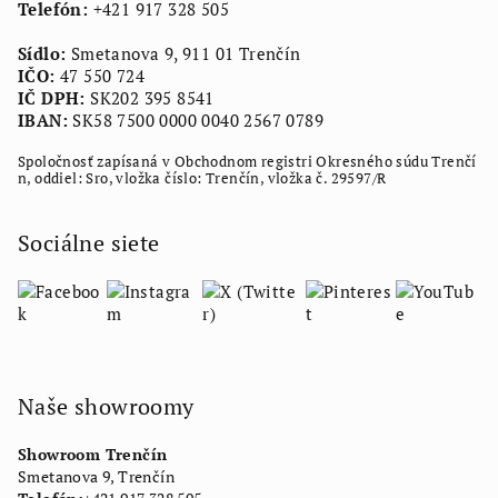
Telefón:
+421 917 328 505
e
Sídlo:
Smetanova 9, 911 01 Trenčín
IČO:
47 550 724
IČ DPH:
SK202 395 8541
IBAN:
SK58 7500 0000 0040 2567 0789
Spoločnosť zapísaná v Obchodnom registri Okresného súdu Trenčí
n, oddiel: Sro, vložka číslo: Trenčín, vložka č. 29597/R
Sociálne siete
Naše showroomy
Showroom Trenčín
Smetanova 9, Trenčín