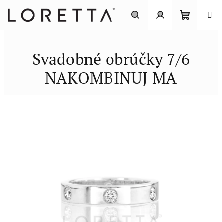
Prejsť
na
obsah
Nákupn
Hľadať
Prihlásenie
Svadobné obrúčky 7/6
košík
NAKOMBINUJ MA