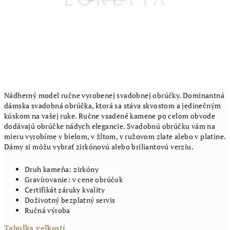
Nádherný model ručne vyrobenej svadobnej obrúčky. Dominantná
dámska svadobná obrúčka, ktorá sa stáva skvostom a jedinečným
kúskom na vašej ruke. Ručne vsadené kamene po celom obvode
dodávajú obrúčke nádych elegancie. Svadobnú obrúčku vám na
mieru vyrobíme v bielom, v žltom, v ružovom zlate alebo v platine.
Dámy si môžu vybrať zirkónovú alebo briliantovú verziu.
Druh kameňa: zirkóny
Gravírovanie: v cene obrúčok
Certifikát záruky kvality
Doživotný bezplatný servis
Ručná výroba
Tabuľka veľkostí