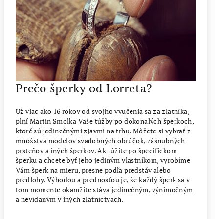
Prečo šperky od Lorreta?
Už viac ako 16 rokov od svojho vyučenia sa za zlatníka,
plní Martin Smolka Vaše túžby po dokonalých šperkoch,
ktoré sú jedinečnými zjavmi na trhu. Môžete si vybrať z
množstva modelov svadobných obrúčok, zásnubných
prsteňov a iných šperkov. Ak túžite po špecifickom
šperku a chcete byť jeho jediným vlastníkom, vyrobíme
Vám šperk na mieru, presne podľa predstáv alebo
predlohy. Výhodou a prednosťou je, že každý šperk sa v
tom momente okamžite stáva jedinečným, výnimočným
a nevídaným v iných zlatníctvach.