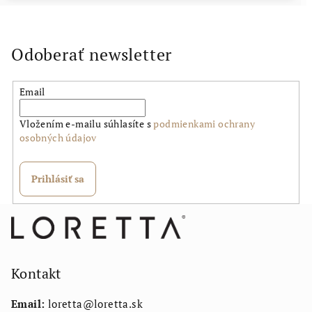
Odoberať newsletter
Email
Vložením e-mailu súhlasíte s
podmienkami ochrany
osobných údajov
Prihlásiť sa
Z
á
p
ä
Kontakt
t
Email:
loretta
@
loretta.sk
i